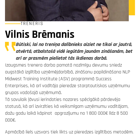
TRENERIS
Vilnis Brēmanis
Būtiski, lai no treniņa dalībnieks aiziet ne tikai ar jautrā,
atvērtā, atbalstošā vidē iegūtām jaunām zināšanām, bet
arī ar prasmēm pielietot tās ikdienas darbā.
Izaugsmes trenera darba pamatā nozīmīgu devumu sniedz
augstākā izglītība uzņēmējdarbībā, zināšanu papildināšana NLP
Midwest Training Institute (ASV) programmā Success
Enterprises, kā arī vadītāja pieredze starptautiskas uzņēmumu
grupas vadošajā uzņēmumā.
Tā savulaik ļāvusi ierindoties nozares spēcīgākā pārdevēja
statusā, kā arī izvirzīties kā veiksmīgam uzņēmumu vadītājam,
dažu gadu laikā kāpinot apgrozījumu no 1 800 000€ līdz 8 500
000€.
Apmācībā liels uzsvars tiek likts uz pieredzes izglītības metodēm.