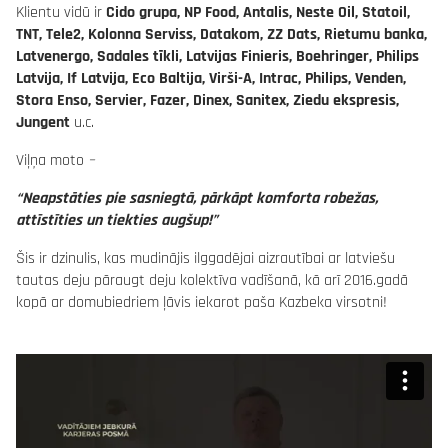
Klientu vidū ir
Cido grupa, NP Food, Antalis, Neste Oil, Statoil,
TNT, Tele2, Kolonna Serviss, Datakom, ZZ Dats, Rietumu banka,
Latvenergo, Sadales tīkli, Latvijas Finieris, Boehringer, Philips
Latvija, If Latvija, Eco Baltija, Virši-A, Intrac, Philips, Venden,
Stora Enso, Servier, Fazer, Dinex, Sanitex, Ziedu ekspresis,
Jungent
u.c.
Viļņa moto
–
“Neapstāties pie sasniegtā, pārkāpt komforta robežas,
attīstīties un tiekties augšup!”
Šis ir dzinulis, kas mudinājis ilggadējai aizrautībai ar latviešu
tautas deju pāraugt deju kolektīva vadīšanā, kā arī 2016.gadā
kopā ar domubiedriem ļāvis iekarot paša Kazbeka virsotni!