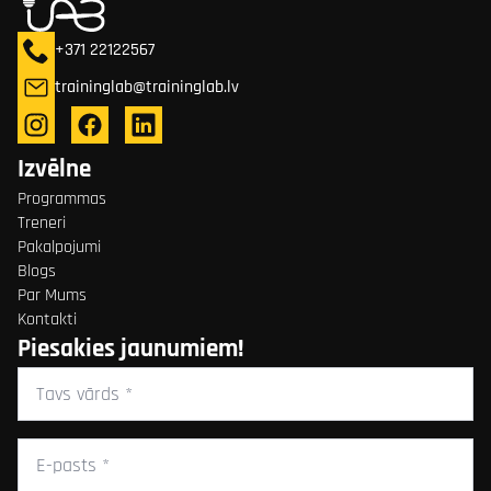
+371 22122567
traininglab@traininglab.lv
Izvēlne
Programmas
Treneri
Pakalpojumi
Blogs
Par Mums
Kontakti
Piesakies jaunumiem!
Tavs
vārds
*
E-
pasts
*