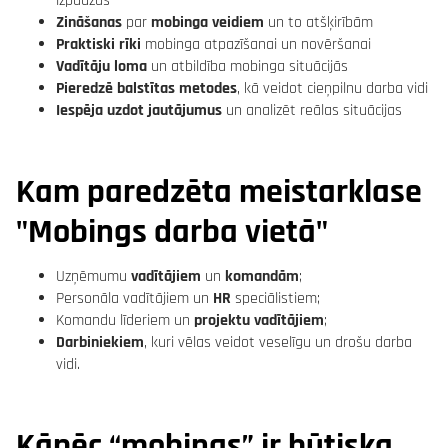
izpaužas
Zināšanas
par
mobinga veidiem
un to atšķirībām
Praktiski rīki
mobinga atpazīšanai un novēršanai
Vadītāju loma
un atbildība mobinga situācijās
Pieredzē balstītas metodes
, kā veidot cieņpilnu darba vidi
Iespēja uzdot jautājumus
un analizēt reālas situācijas
Kam paredzēta meistarklase
"Mobings darba vietā"
Uzņēmumu
vadītājiem
un
komandām
;
Personāla vadītājiem un
HR
speciālistiem;
Komandu līderiem un
projektu vadītājiem
;
Darbiniekiem
, kuri vēlas veidot veselīgu un drošu darba
vidi.
Kāpēc “mobings” ir būtiska