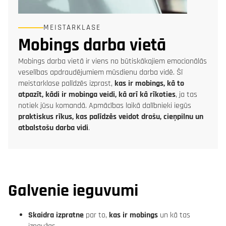
MEISTARKLASE
Mobings darba vietā
Mobings darba vietā ir viens no būtiskākajiem emocionālās
veselības apdraudējumiem mūsdienu darba vidē. Šī
meistarklase palīdzēs izprast,
kas ir mobings, kā to
atpazīt, kādi ir mobinga veidi, kā arī kā rīkoties
, ja tas
notiek jūsu komandā. Apmācības laikā dalībnieki iegūs
praktiskus rīkus, kas palīdzēs veidot drošu, cieņpilnu un
atbalstošu darba vidi
.
Galvenie ieguvumi
Skaidra izpratne
par to,
kas ir mobings
un kā tas