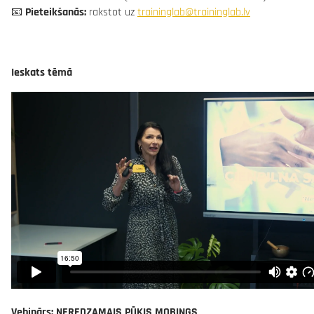
📧
Pieteikšanās:
rakstot uz
traininglab@traininglab.lv
Ieskats tēmā
Vebinārs: NEREDZAMAIS PŪĶIS MOBINGS