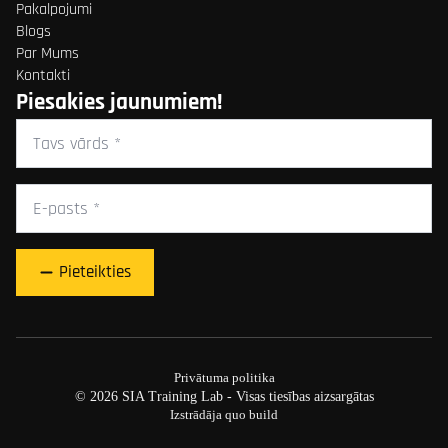
Pakalpojumi
Blogs
Par Mums
Kontakti
Piesakies jaunumiem!
Tavs
vārds
*
E-
pasts
*
Pieteikties
Privātuma politika
© 2026 SIA Training Lab - Visas tiesības aizsargātas
Izstrādāja quo build