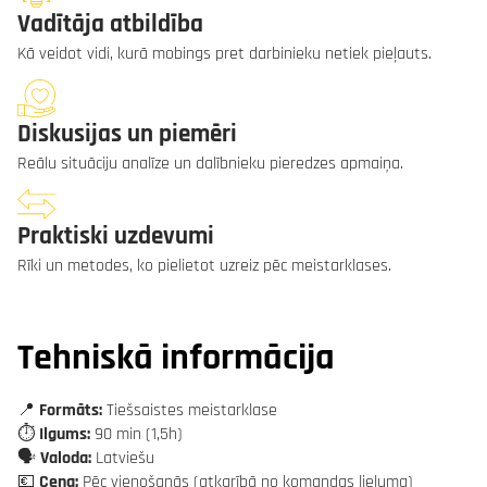
Vadītāja atbildība
Kā veidot vidi, kurā mobings pret darbinieku netiek pieļauts.
Diskusijas un piemēri
Reālu situāciju analīze un dalībnieku pieredzes apmaiņa.
Praktiski uzdevumi
Rīki un metodes, ko pielietot uzreiz pēc meistarklases.
Tehniskā informācija
📍
Formāts:
Tiešsaistes meistarklase
⏱️
Ilgums:
90 min (1,5h)
🗣️
Valoda:
Latviešu
💶
Cena:
Pēc vienošanās (atkarībā no komandas lieluma)