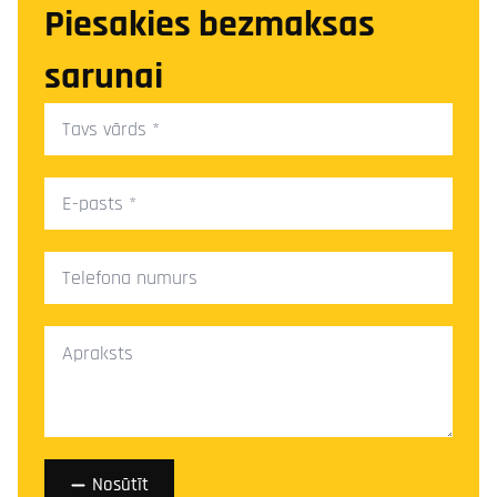
Piesakies bezmaksas
sarunai
Tavs
vārds
*
E-
pasts
*
Telefona
numurs
Ziņa
*
Nosūtīt