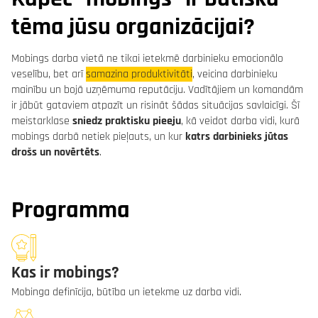
tēma jūsu organizācijai?
Mobings darba vietā ne tikai ietekmē darbinieku emocionālo
veselību, bet arī
samazina produktivitāti
, veicina darbinieku
mainību un bojā uzņēmuma reputāciju. Vadītājiem un komandām
ir jābūt gataviem atpazīt un risināt šādas situācijas savlaicīgi. Šī
meistarklase
sniedz praktisku pieeju
, kā veidot darba vidi, kurā
mobings darbā netiek pieļauts, un kur
katrs darbinieks jūtas
drošs un novērtēts
.
Programma
Kas ir mobings?
Mobinga definīcija, būtība un ietekme uz darba vidi.