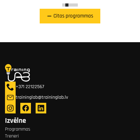
Citas programmas
+371 22122567
traininglab@traininglab.lv
Izvēlne
Programmas
Treneri