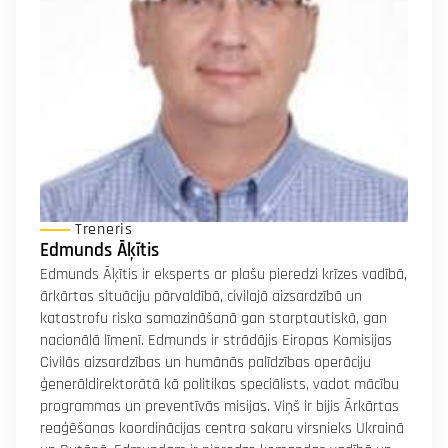
Treneris
Edmunds Āķītis
Edmunds Āķītis ir eksperts ar plašu pieredzi krīzes vadībā,
ārkārtas situāciju pārvaldībā, civilajā aizsardzībā un
katastrofu riska samazināšanā gan starptautiskā, gan
nacionālā līmenī. Edmunds ir strādājis Eiropas Komisijas
Civilās aizsardzības un humānās palīdzības operāciju
ģenerāldirektorātā kā politikas speciālists, vadot mācību
programmas un preventīvās misijas. Viņš ir bijis Ārkārtas
reaģēšanas koordinācijas centra sakaru virsnieks Ukrainā