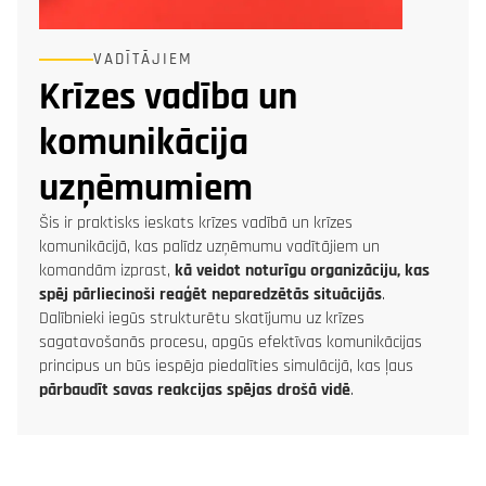
VADĪTĀJIEM
Krīzes vadība un
komunikācija
uzņēmumiem
Šis ir praktisks ieskats krīzes vadībā un krīzes
komunikācijā, kas palīdz uzņēmumu vadītājiem un
komandām izprast,
kā veidot noturīgu organizāciju, kas
spēj pārliecinoši reaģēt neparedzētās situācijās
.
Dalībnieki iegūs strukturētu skatījumu uz krīzes
sagatavošanās procesu, apgūs efektīvas komunikācijas
principus un būs iespēja piedalīties simulācijā, kas ļaus
pārbaudīt savas reakcijas spējas drošā vidē
.