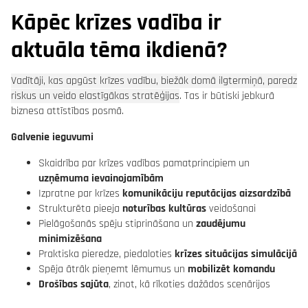
Kāpēc krīzes vadība ir
aktuāla tēma ikdienā?
Vadītāji, kas apgūst krīzes vadību, biežāk domā ilgtermiņā, paredz
riskus un veido elastīgākas stratēģijas
. Tas ir būtiski jebkurā
biznesa attīstības posmā.
Galvenie ieguvumi
Skaidrība par krīzes vadības pamatprincipiem un
uzņēmuma ievainojamībām
Izpratne par krīzes
komunikāciju reputācijas aizsardzībā
Strukturēta pieeja
noturības kultūras
veidošanai
Pielāgošanās spēju stiprināšana un
zaudējumu
minimizēšana
Praktiska pieredze, piedaloties
krīzes situācijas simulācijā
Spēja ātrāk pieņemt lēmumus un
mobilizēt komandu
Drošības sajūta
, zinot, kā rīkoties dažādos scenārijos