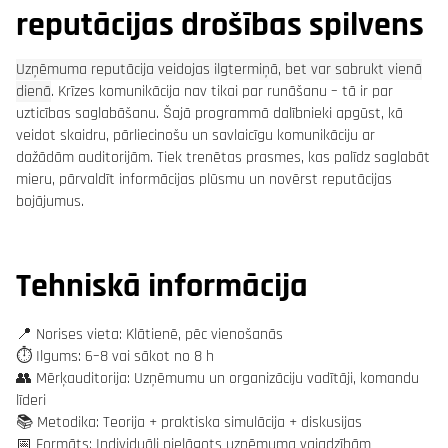
reputācijas drošības spilvens
Uzņēmuma reputācija veidojas ilgtermiņā, bet var sabrukt vienā
dienā
. Krīzes komunikācija nav tikai par runāšanu – tā ir par
uzticības saglabāšanu. Šajā programmā dalībnieki apgūst, kā
veidot skaidru, pārliecinošu un savlaicīgu komunikāciju ar
dažādām auditorijām. Tiek trenētas prasmes, kas palīdz saglabāt
mieru, pārvaldīt informācijas plūsmu un novērst reputācijas
bojājumus.
Tehniskā informācija
📍 Norises vieta: Klātienē, pēc vienošanās
⏱️ Ilgums: 6–8 vai sākot no 8 h
👥 Mērķauditorija: Uzņēmumu un organizāciju vadītāji, komandu
līderi
📚 Metodika: Teorija + praktiska simulācija + diskusijas
📅 Formāts: Individuāli pielāgots uzņēmuma vajadzībām