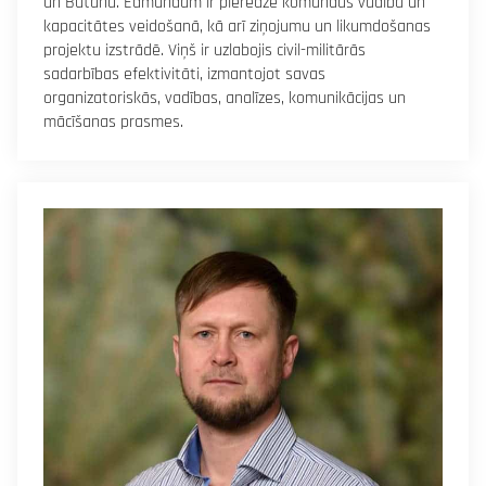
un Butānā. Edmundam ir pieredze komandas vadībā un
kapacitātes veidošanā, kā arī ziņojumu un likumdošanas
projektu izstrādē. Viņš ir uzlabojis civil-militārās
sadarbības efektivitāti, izmantojot savas
organizatoriskās, vadības, analīzes, komunikācijas un
mācīšanas prasmes.