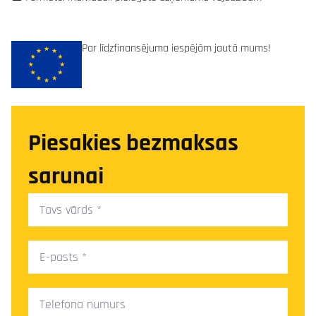
Par līdzfinansējuma iespējām jautā mums!
Piesakies bezmaksas
sarunai
Tavs
vārds
*
E-
pasts
*
Telefona
numurs