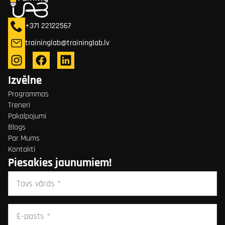
+371 22122567
traininglab@traininglab.lv
Izvēlne
Programmas
Treneri
Pakalpojumi
Blogs
Par Mums
Kontakti
Piesakies jaunumiem!
Tavs
vārds
*
E-
pasts