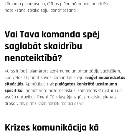
Lēmumu pieņemšana, rīcības plāna pārbaude, prioritāšu
noteikšana, tālāko soļu identificēšana.
Vai Tava komanda spēj
saglabāt skaidrību
nenoteiktībā?
Kurss ir īpaši piemērots uzņēmumu un organizāciju vadītājiem,
kuri vēlas stiprināt savas komandas spēju
reaģēt neparedzētās
situācijās
. Apmācības tiek
pielāgotas konkrētā uzņēmuma
specifikai
, ņemot vērā nozares riskus, komandas struktūru un
esošo gatavības līmeni. Tā ir iespēja iegūt praktisku pieredzi
drošā vidē, pirms krīze notiek reālajā dzīvē.
Krīzes komunikācija kā