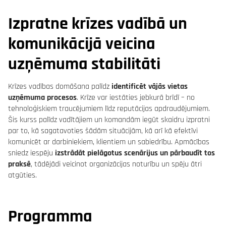
Izpratne krīzes vadībā un
komunikācijā veicina
uzņēmuma stabilitāti
Krīzes vadības domāšana palīdz
identificēt vājās vietas
uzņēmuma procesos
. Krīze var iestāties jebkurā brīdī – no
tehnoloģiskiem traucējumiem līdz reputācijas apdraudējumiem.
Šis kurss palīdz vadītājiem un komandām iegūt skaidru izpratni
par to, kā sagatavoties šādām situācijām, kā arī kā efektīvi
komunicēt ar darbiniekiem, klientiem un sabiedrību. Apmācības
sniedz iespēju
izstrādāt pielāgotus scenārijus un pārbaudīt tos
praksē
, tādējādi veicinot organizācijas noturību un spēju ātri
atgūties.
Programma