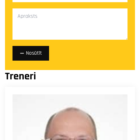
Ziņa
*
Nosūtīt
Treneri