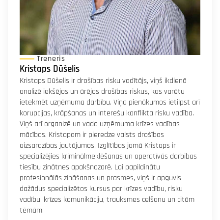
Treneris
Kristaps Dūšelis
Kristaps Dūšelis ir drošības risku vadītājs, viņš ikdienā
analizē iekšējos un ārējos drošības riskus, kas varētu
ietekmēt uzņēmuma darbību. Viņa pienākumos ietilpst arī
korupcijas, krāpšanas un interešu konflikta risku vadība.
Viņš arī organizē un vada uzņēmuma krīzes vadības
mācības. Kristapam ir pieredze valsts drošības
aizsardzības jautājumos. Izglītības jomā Kristaps ir
specializējies kriminālmeklēšanas un operatīvās darbības
tiesību zinātnes apakšnozarē. Lai papildinātu
profesionālās zināšanas un prasmes, viņš ir apguvis
dažādus specializētos kursus par krīzes vadību, risku
vadību, krīzes komunikāciju, trauksmes celšanu un citām
tēmām.