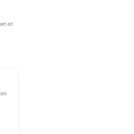
bet arī
ības