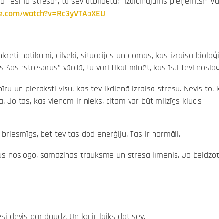
 “esmu stresā”, tu sev atbildētu: “Izaicinājums pieņemts!” Va
be.com/watch?v=RcGyVTAoXEU
nkrēti notikumi, cilvēki, situācijas un domas, kas izraisa bioloģ
šos “stresorus” vārdā, tu vari tikai minēt, kas īsti tevi noslog
u un pieraksti visu, kas tev ikdienā izraisa stresu. Nevis to, 
a. Jo tas, kas vienam ir nieks, citam var būt milzīgs klucis
 briesmīgs, bet tev tas dod enerģiju. Tas ir normāli.
mūs noslogo, samazinās trauksme un stresa līmenis. Jo beidzo
esi devis par daudz. Un ka ir laiks dot sev.