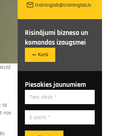
traininglab@traininglab.lv
Risinājumi biznesa un
komandas izaugsmei
Kursi
akstā
Piesakies jaunumiem
Tavs
vārds
*
t tā
E-
it nav
pasts
*
mēs