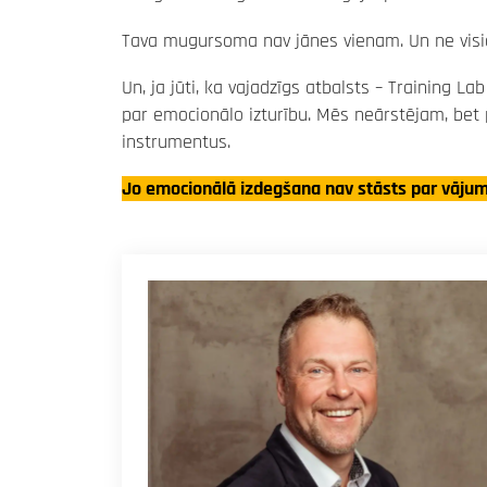
Tava mugursoma nav jānes vienam. Un ne visie
Un, ja jūti, ka vajadzīgs atbalsts – Training La
par emocionālo izturību. Mēs neārstējam, be
instrumentus.
Jo emocionālā izdegšana nav stāsts par vājumu. Tā