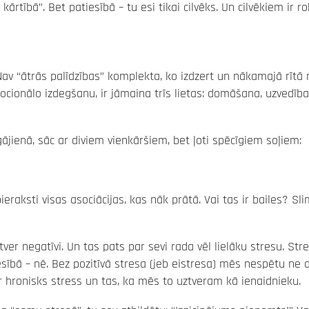
rtībā”. Bet patiesībā – tu esi tikai cilvēks. Un cilvēkiem ir r
Nav “ātrās palīdzības” komplekta, ko izdzert un nākamajā rītā
 emocionālo izdegšanu, ir jāmaina trīs lietas: domāšana, uzvedīb
gājienā, sāc ar diviem vienkāršiem, bet ļoti spēcīgiem soļiem:
eraksti visas asociācijas, kas nāk prātā. Vai tas ir bailes? Sl
tver negatīvi. Un tas pats par sevi rada vēl lielāku stresu. Str
iesībā – nē. Bez pozitīvā stresa (jeb eistresa) mēs nespētu ne 
ir hronisks stress un tas, ka mēs to uztveram kā ienaidnieku.