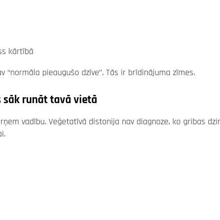
ss kārtībā
v “normāla pieaugušo dzīve”. Tās ir brīdinājuma zīmes.
 sāk runāt tavā vietā
ārņem vadību. Veģetatīvā distonija nav diagnoze, ko gribas dzir
i.