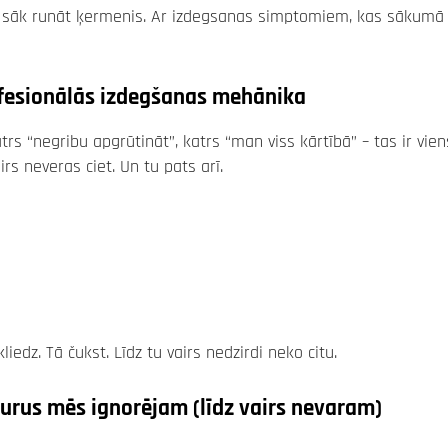
, sāk runāt ķermenis. Ar izdegsanas simptomiem, kas sākumā 
rofesionālās izdegšanas mehānika
rs “negribu apgrūtināt”, katrs “man viss kārtībā” – tas ir vien
irs neveras ciet. Un tu pats arī.
edz. Tā čukst. Līdz tu vairs nedzirdi neko citu.
urus mēs ignorējam (līdz vairs nevaram)