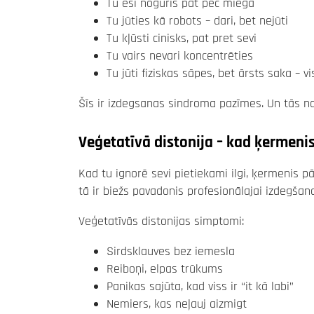
Tu esi noguris pat pēc miega
Tu jūties kā robots – dari, bet nejūti
Tu kļūsti cinisks, pat pret sevi
Tu vairs nevari koncentrēties
Tu jūti fiziskas sāpes, bet ārsts saka – vi
Šīs ir izdegsanas sindroma pazīmes. Un tās na
Veģetatīvā distonija – kad ķermenis
Kad tu ignorē sevi pietiekami ilgi, ķermenis p
tā ir biežs pavadonis profesionālajai izdegšana
Veģetatīvās distonijas simptomi:
Sirdsklauves bez iemesla
Reiboņi, elpas trūkums
Panikas sajūta, kad viss ir “it kā labi”
Nemiers, kas neļauj aizmigt