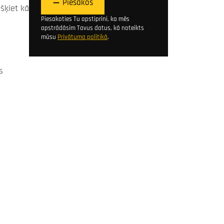
Piesakos
šķiet kā
Piesakoties Tu apstiprini, ka mēs
apstrādāsim Tavus datus, kā noteikts
mūsu
Privātuma politikā
.
s