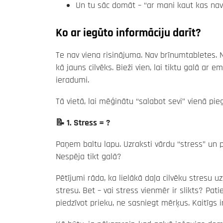
Un tu sāc domāt – “ar mani kaut kas nav kā
Ko ar iegūto informāciju darīt?
Te nav viena risinājuma. Nav brīnumtabletes. 
kā jauns cilvēks. Bieži vien, lai tiktu galā ar
ieradumi.
Tā vietā, lai mēģinātu “salabot sevi” vienā pie
📝 1. Stress = ?
Paņem baltu lapu. Uzraksti vārdu “stress” un pi
Nespēja tikt galā?
Pētījumi rāda, ka lielākā daļa cilvēku stresu uz
stresu. Bet – vai stress vienmēr ir slikts? Pat
piedzīvot prieku, ne sasniegt mērķus. Kaitīgs 