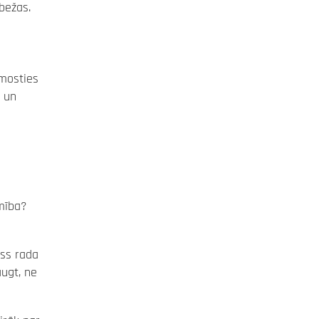
obežas.
 mosties
a un
imība?
ess rada
augt, ne