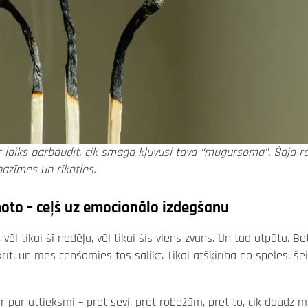
r laiks pārbaudīt, cik smaga kļuvusi tava “mugursoma”. Šajā r
pazīmes un rīkoties.
 moto – ceļš uz emocionālo izdegšanu
, vēl tikai šī nedēļa, vēl tikai šis viens zvans. Un tad atpūta. Be
krīt, un mēs cenšamies tos salikt. Tikai atšķirībā no spēles, še
r par attieksmi – pret sevi, pret robežām, pret to, cik daudz 