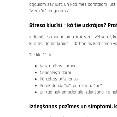
atļaujam sev just. Un kad mēs pārstājam just
“vienkārši nogurums”.
Stresa klucīši – kā tie uzkrājas? P
Iedomājies mugursomu. Katrs “es vēl varu”, kat
klucītis. Un tie krājas. Līdz brīdim, kad soma va
Tie klucīši ir:
Neizrunātas sarunas
Nepabeigti darbi
Pārceltas brīvdienas
Pārāk daudz “jā”, pārāk maz “nē”
Un tad nāk emocionālā izdegšana. Tā nekli
Izdegšanas pazīmes un simptomi, k