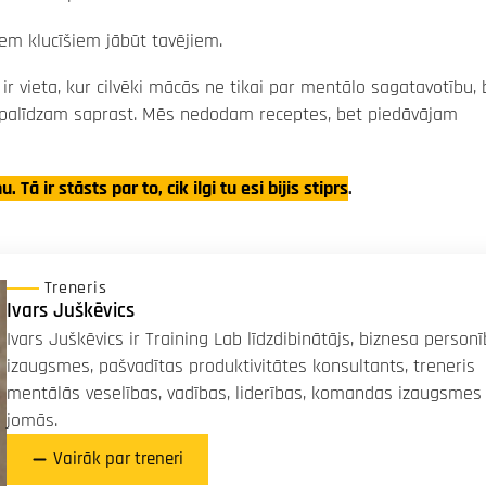
m klucīšiem jābūt tavējiem.
b ir vieta, kur cilvēki mācās ne tikai par mentālo sagatavotību, 
t palīdzam saprast. Mēs nedodam receptes, bet piedāvājam
 ir stāsts par to, cik ilgi tu esi bijis stiprs
.
Treneris
Ivars Juškēvics
Ivars Juškēvics ir Training Lab līdzdibinātājs, biznesa person
izaugsmes, pašvadītas produktivitātes konsultants, treneris
mentālās veselības, vadības, liderības, komandas izaugsmes
jomās.
Vairāk par treneri