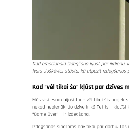
Kad emocionālā izdegšana kļūst par ikdienu, i
Ivars Juškēvics stāsta, kā atpazīt izdegšanas 
Kad “vēl tikai šo” kļūst par dzīves
Mēs visi esam bijuši tur – vēl tikai šis projekts
nekad nepienāk. Jo dzīve ir kā Tetris – klucīši 
“Game Over” – ir izdegšana.
Izdegšanas sindroms nav tikai par darbu. Tas i