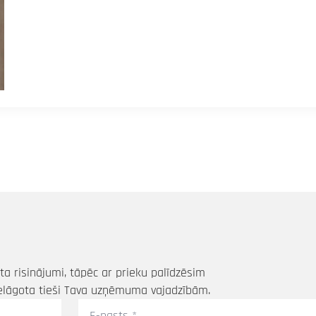
a risinājumi, tāpēc ar prieku palīdzēsim
elāgota tieši Tava uzņēmuma vajadzībām.
E-