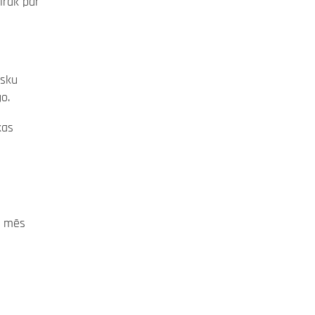
irāk par
isku
o.
kas
t mēs