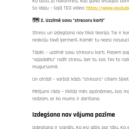
Kā būtu, ja nākamreiz, kad galvā iešaujas doma
šo ideju – šajā TED video:
https://www.youtu
🗺️ 2. Uzzīmē savu “stresoru karti”
Stress un izdegšana nav tikai teorija. Tie ir ko
reakciju tavā ķermenī. Kamēr tu neesi nosaucis 
Tāpēc – uzzīmē savu stresoru karti. Paņem papīr
“vajadzētu” radīt stresu, bet to, kas Tev to rad
mugursomā.
Un otrādi – varbūt kāds “stresors” citiem šķiet
Pētījumi rāda – tiklīdz mēs apzināmies, kas 
redzam, ar ko mums ir darīšana.
Izdegšana nav vājuma pazīme
Izdegšana ir signāls. Ka esi gājis par tālu. Ka 