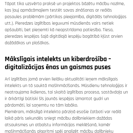
Tāpat tika uzsvērta praksē un projektos bāzētu mācību nozīme,
kas ļauj apmācāmajiem testēt savas zināšanas ar reālās
pasaules problēmām (pārtikas pieejamība, digitālās tehnoloģijas
utt.). Pieredzes izglītības ieguvumi mūsdienās vairs netiek
apšaubīti, bet pieņemti kā neapstrīdama patiesība. Tiesa,
pieredzes iespējas šajā digitālajā iespēju bagātībā kļūst arvien
dažādākas un plašākas.
Mākslīgais intelekts un kiberdrošība –
digitalizācijas ēnas un gaismas puses
Arī izglītības jomā arvien lielāku aktualitāti ieņem mākslīgais
intelekts un tā sauktā mašīnmācīšanās. Mūsdienu tehnoloģijas ir
neatraujama ikdienas, tai skaitā izglītības procesa, sastāvdaļa un
ir ārkārtīgi būtiski šīs jaunās iespējas izmantot gudri un
pārdomāti, lai saņemtu no tām labāko.
Piemēram, mākslīgā intelekta pārziņā esošie čatboti var reālā
laikā pāris sekundēs sniegt mācību dalībniekiem dažādas
atsauksmes un atbalstu informācijas meklēšanā, kamēr
mašīnmācīšanās algoritmi spēj analizēt mācību dalībnieku