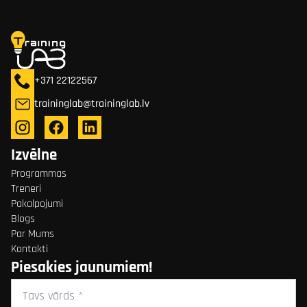
+371 22122567
traininglab@traininglab.lv
Izvēlne
Programmas
Treneri
Pakalpojumi
Blogs
Par Mums
Kontakti
Piesakies jaunumiem!
Tavs
vārds