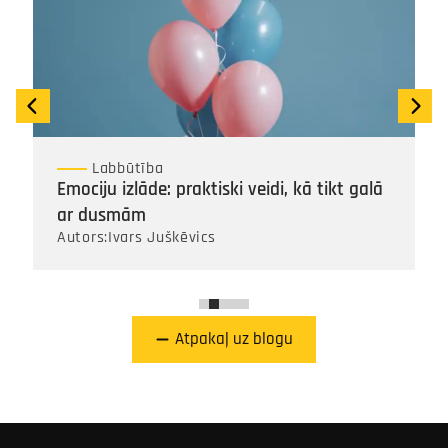
Labbūtība
Emociju izlāde: praktiski veidi, kā tikt galā
ar dusmām
Autors:
Ivars Juškēvics
Atpakaļ uz blogu