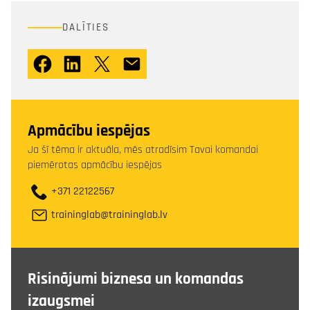
DALĪTIES
Apmācību iespējas
Ja šī tēma ir aktuāla, mēs atradīsim Tavai komandai
piemērotas apmācību iespējas
+371 22122567
traininglab@traininglab.lv
Risinājumi biznesa un komandas
izaugsmei