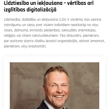
Līdztiesība un iekļaušana – vērtības arī
izglītības digitalizācijā
Līdztiesība, dažādība un iekļaušana (LDI) ir sistēma, kas veicina
taisnīgumu un cieņu pret visiem indivīdiem neatkarīgi no viņu
rases, dzimuma, etniskās piederības, seksuālās orientācijas,
reliģijas vai citiem raksturlielumiem. Tika diskutēts, piemēram,
par autisma skarto cilvēku iesaisti organizācijās, aicinot izmantot,
piemēram, viņu kreativitāti.