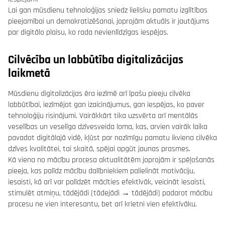
Lai gan mūsdienu tehnoloģijas sniedz lielisku pamatu izglītības
pieejamībai un demokratizēšanai, joprojām aktuāls ir jautājums
par digitālo plaisu, ko rada nevienlīdzīgas iespējas.
Cilvēcība un labbūtība digitalizācijas
laikmetā
Mūsdienu digitalizācijas ēra iezīmē arī īpašu pieeju cilvēka
labbūtībai, iezīmējot gan izaicinājumus, gan iespējas, ko paver
tehnoloģiju risinājumi. Vairākkārt tika uzsvērta arī mentālās
veselības un veselīga dzīvesveida loma, kas, arvien vairāk laika
pavadot digitālajā vidē, kļūst par nozīmīgu pamatu ikviena cilvēka
dzīves kvalitātei, tai skaitā, spējai apgūt jaunas prasmes.
Kā viena no mācību procesa aktualitātēm joprojām ir spēļošanās
pieeja, kas palīdz mācību dalībniekiem palielināt motivāciju,
iesaisti, kā arī var palīdzēt mācīties efektīvāk, veicināt iesaisti,
stimulēt atmiņu, tādējādi (tādejādi → tādējādi) padarot mācību
procesu ne vien interesantu, bet arī krietni vien efektīvāku.