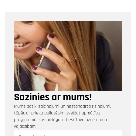
Sazinies ar mums!
Mums patīk izaicinājumi un nestandarta risinājumi,
tāpēc ar prieku palīdzēsim izveidot apmācību
programmu, kas pielāgota tieši Tava uzņēmuma
vajadzībām.
Tavs