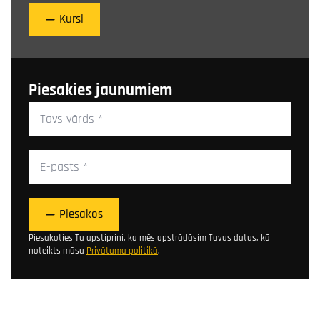
Kursi
Piesakies jaunumiem
Tavs
vārds
*
E-
pasts
*
Piesakos
Piesakoties Tu apstiprini, ka mēs apstrādāsim Tavus datus, kā
noteikts mūsu
Privātuma politikā
.