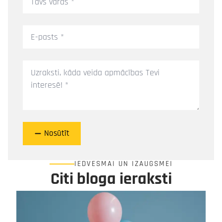
vārds
*
E-
pasts
*
Ziņa
*
Nosūtīt
IEDVESMAI UN IZAUGSMEI
Citi bloga ieraksti