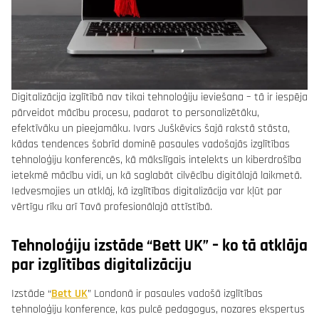
Digitalizācija izglītībā nav tikai tehnoloģiju ieviešana – tā ir iespēja
pārveidot mācību procesu, padarot to personalizētāku,
efektīvāku un pieejamāku. Ivars Juškēvics šajā rakstā stāsta,
kādas tendences šobrīd dominē pasaules vadošajās izglītības
tehnoloģiju konferencēs, kā mākslīgais intelekts un kiberdrošība
ietekmē mācību vidi, un kā saglabāt cilvēcību digitālajā laikmetā.
Iedvesmojies un atklāj, kā izglītības digitalizācija var kļūt par
vērtīgu rīku arī Tavā profesionālajā attīstībā.
Tehnoloģiju izstāde “Bett UK” – ko tā atklāja
par izglītības digitalizāciju
Izstāde “
Bett UK
” Londonā ir pasaules vadošā izglītības
tehnoloģiju konference, kas pulcē pedagogus, nozares ekspertus