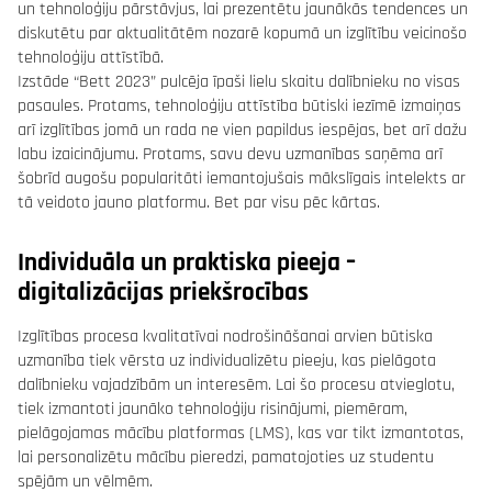
un tehnoloģiju pārstāvjus, lai prezentētu jaunākās tendences un
diskutētu par aktualitātēm nozarē kopumā un izglītību veicinošo
tehnoloģiju attīstībā.
Izstāde “Bett 2023” pulcēja īpaši lielu skaitu dalībnieku no visas
pasaules. Protams, tehnoloģiju attīstība būtiski iezīmē izmaiņas
arī izglītības jomā un rada ne vien papildus iespējas, bet arī dažu
labu izaicinājumu. Protams, savu devu uzmanības saņēma arī
šobrīd augošu popularitāti iemantojušais mākslīgais intelekts ar
tā veidoto jauno platformu. Bet par visu pēc kārtas.
Individuāla un praktiska pieeja –
digitalizācijas priekšrocības
Izglītības procesa kvalitatīvai nodrošināšanai arvien būtiska
uzmanība tiek vērsta uz individualizētu pieeju, kas pielāgota
dalībnieku vajadzībām un interesēm. Lai šo procesu atvieglotu,
tiek izmantoti jaunāko tehnoloģiju risinājumi, piemēram,
pielāgojamas mācību platformas (LMS), kas var tikt izmantotas,
lai personalizētu mācību pieredzi, pamatojoties uz studentu
spējām un vēlmēm.