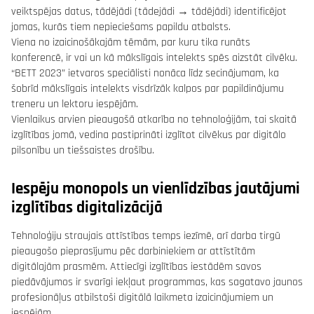
veiktspējas datus, tādējādi (tādejādi → tādējādi) identificējot
jomas, kurās tiem nepieciešams papildu atbalsts.
Viena no izaicinošākajām tēmām, par kuru tika runāts
konferencē, ir vai un kā mākslīgais intelekts spēs aizstāt cilvēku.
“BETT 2023” ietvaros speciālisti nonāca līdz secinājumam, ka
šobrīd mākslīgais intelekts visdrīzāk kalpos par papildinājumu
treneru un lektoru iespējām.
Vienlaikus arvien pieaugošā atkarība no tehnoloģijām, tai skaitā
izglītības jomā, vedina pastiprināti izglītot cilvēkus par digitālo
pilsonību un tiešsaistes drošību.
Iespēju monopols un vienlīdzības jautājumi
izglītības digitalizācijā
Tehnoloģiju straujais attīstības temps iezīmē, arī darba tirgū
pieaugošo pieprasījumu pēc darbiniekiem ar attīstītām
digitālajām prasmēm. Attiecīgi izglītības iestādēm savos
piedāvājumos ir svarīgi iekļaut programmas, kas sagatavo jaunos
profesionāļus atbilstoši digitālā laikmeta izaicinājumiem un
iespējām.