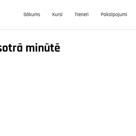
Sākums
Kursi
Treneri
Pakalpojumi
sotrā minūtē