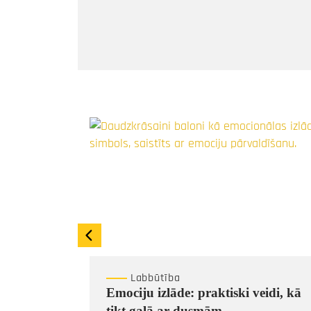
Labbūtība
anības
Emociju izlāde: praktiski veidi, kā
tikt galā ar dusmām