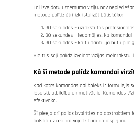
Lai izveidotu uzņēmuma vīziju, nav nepieciešam
metode palīdz ātri izkristalizēt būtiskāko:
30 sekundes – uzraksti trīs profesionāl
30 sekundes – iedomājies, ka komandai ir
30 sekundes – ko tu darītu, ja būtu pilnī
Šie trīs soļi palīdz izveidot vīzijas melnrakst
Kā šī metode palīdz komandai virzī
Kad katrs komandas dalībnieks ir formulējis sa
iesaisti, atbildību un motivāciju. Komandas vīz
efektīvāka.
Šī pieeja arī palīdz izvairīties no abstraktiem
balstīti uz reālām vajadzībām un iespējām.