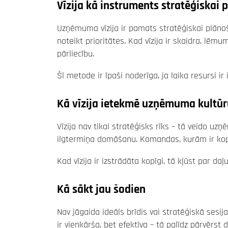
Vīzija kā instruments stratēģiskai 
Uzņēmuma vīzija ir pamats stratēģiskai plānoš
noteikt prioritātes. Kad vīzija ir skaidra, lē
pārliecību.
Šī metode ir īpaši noderīga, ja laika resursi ir 
Kā vīzija ietekmē uzņēmuma kultūr
Vīzija nav tikai stratēģisks rīks – tā veido uzņ
ilgtermiņa domāšanu. Komandas, kurām ir kopī
Kad vīzija ir izstrādāta kopīgi, tā kļūst par d
Kā sākt jau šodien
Nav jāgaida ideāls brīdis vai stratēģiskā sesij
ir vienkārša, bet efektīva – tā palīdz pārvērst