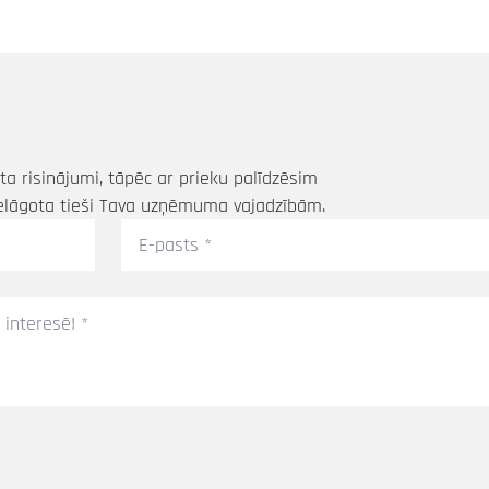
a risinājumi, tāpēc ar prieku palīdzēsim
elāgota tieši Tava uzņēmuma vajadzībām.
E-
pasts
*