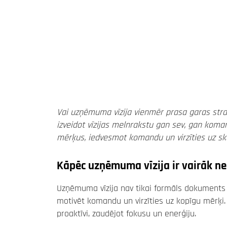
Vai uzņēmuma vīzija vienmēr prasa garas stratē
izveidot vīzijas melnrakstu gan sev, gan koman
mērķus, iedvesmot komandu un virzīties uz skai
Kāpēc uzņēmuma vīzija ir vairāk ne
Uzņēmuma vīzija nav tikai formāls dokuments v
motivēt komandu un virzīties uz kopīgu mērķi. 
proaktīvi, zaudējot fokusu un enerģiju.