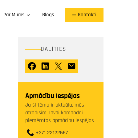
Par Mums
Blogs
Kontakti
DALĪTIES
Apmācību iespējas
Ja šī tēma ir aktuāla, mēs
atradīsim Tavai komandai
piemērotas apmācību iespējas
+371 22122567