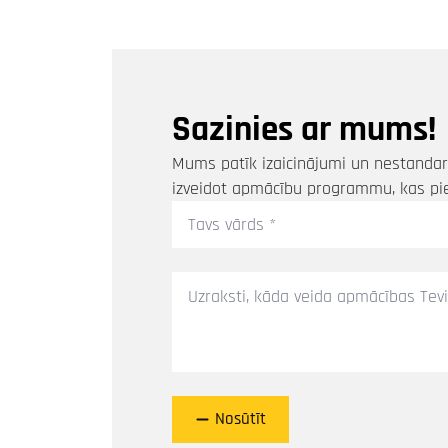
Sazinies ar mums!
Mums patīk izaicinājumi un nestandart
izveidot apmācību programmu, kas pi
Tavs
vārds
*
Ziņa
*
Nosūtīt