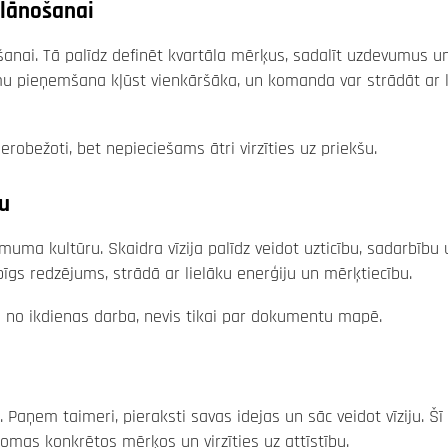
plānošanai
anai. Tā palīdz definēt kvartāla mērķus, sadalīt uzdevumus u
mumu pieņemšana kļūst vienkāršāka, un komanda var strādāt ar 
ierobežoti, bet nepieciešams ātri virzīties uz priekšu.
u
ēmuma kultūru. Skaidra vīzija palīdz veidot uzticību, sadarbību 
gs redzējums, strādā ar lielāku enerģiju un mērķtiecību.
aļu no ikdienas darba, nevis tikai par dokumentu mapē.
a. Paņem taimeri, pieraksti savas idejas un sāc veidot vīziju. Š
 domas konkrētos mērķos un virzīties uz attīstību.