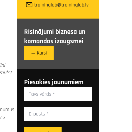
traininglab@traininglab.lv
Risinājumi biznesa un
komandas izaugsmei
Kursi
lni
rmulēt
Piesakies jaunumiem
Tavs
vārds
*
E-
ēmumus,
pasts
vis
*