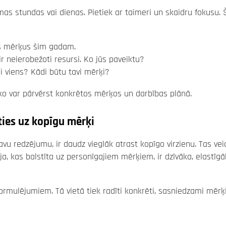
as stundas vai dienas. Pietiek ar taimeri un skaidru fokusu. 
os mērķus šim gadam.
 neierobežoti resursi. Ko jūs paveiktu?
gi viens? Kādi būtu tavi mērķi?
u, ko var pārvērst konkrētos mērķos un darbības plānā.
ties uz kopīgu mērķi
vu redzējumu, ir daudz vieglāk atrast kopīgo virzienu. Tas vei
ija, kas balstīta uz personīgajiem mērķiem, ir dzīvāka, elastīg
 formulējumiem. Tā vietā tiek radīti konkrēti, sasniedzami mērķi