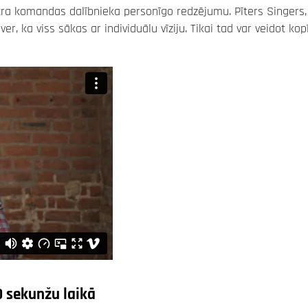
katra komandas dalībnieka personīgo redzējumu. Pīters Singers,
, ka viss sākas ar individuālu vīziju. Tikai tad var veidot kop
0 sekunžu laikā