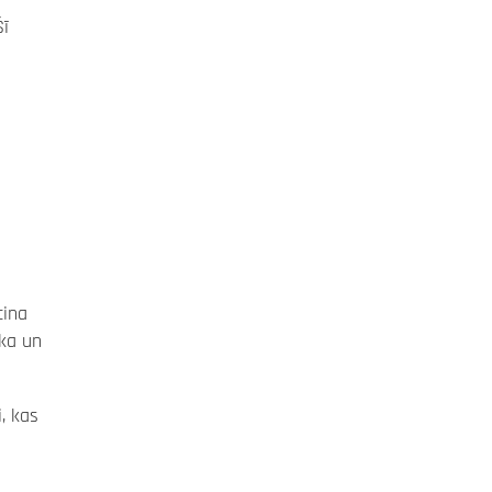
Šī
cina
āka un
, kas