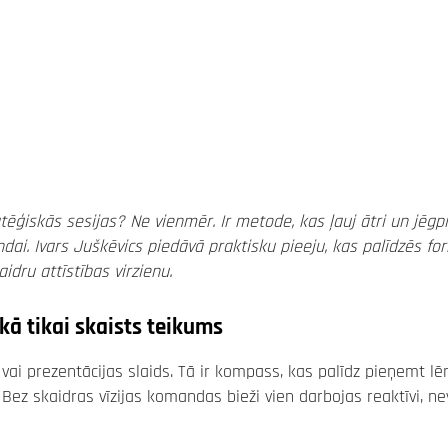
ģiskās sesijas? Ne vienmēr. Ir metode, kas ļauj ātri un jēgpi
dai. Ivars Juškēvics piedāvā praktisku pieeju, kas palīdzēs fo
dru attīstības virzienu.
kā tikai skaists teikums
ai prezentācijas slaids. Tā ir kompass, kas palīdz pieņemt l
Bez skaidras vīzijas komandas bieži vien darbojas reaktīvi, ne