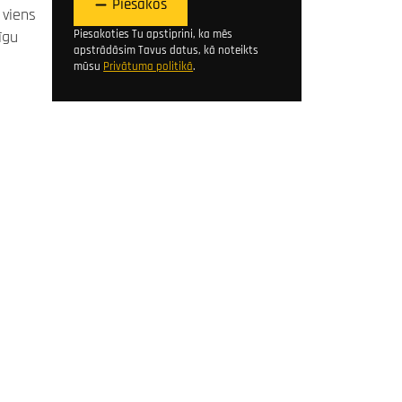
Piesakos
 viens
īgu
Piesakoties Tu apstiprini, ka mēs
apstrādāsim Tavus datus, kā noteikts
mūsu
Privātuma politikā
.