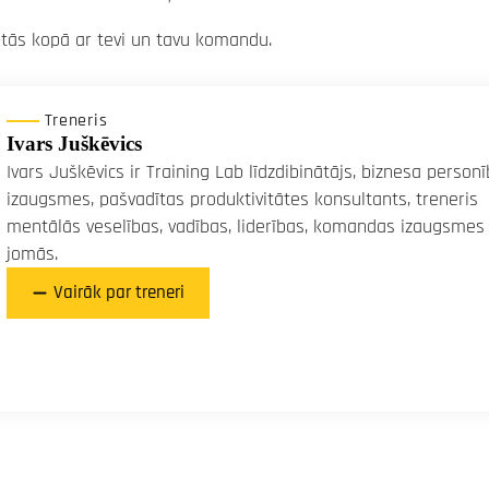
īstās kopā ar tevi un tavu komandu.
Treneris
Ivars Juškēvics
Ivars Juškēvics ir Training Lab līdzdibinātājs, biznesa person
izaugsmes, pašvadītas produktivitātes konsultants, treneris
mentālās veselības, vadības, liderības, komandas izaugsmes
jomās.
Vairāk par treneri