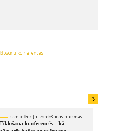
Komunikācija, Pārdošanas prasmes
Pārdo
Tīklošana konferencēs – kā
Slepenais 
pārvarēt bailes no neērtuma
Tavs klie