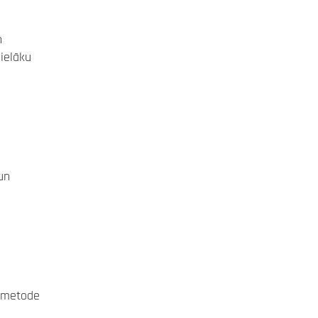
n
lielāku
un
ī metode