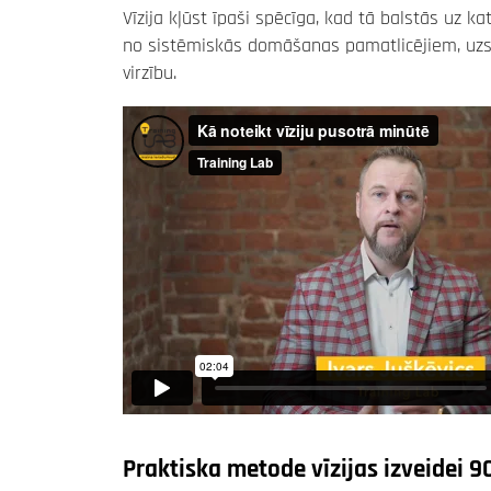
Vīzija kļūst īpaši spēcīga, kad tā balstās uz 
no sistēmiskās domāšanas pamatlicējiem, uzsver
virzību.
Praktiska metode vīzijas izveidei 9